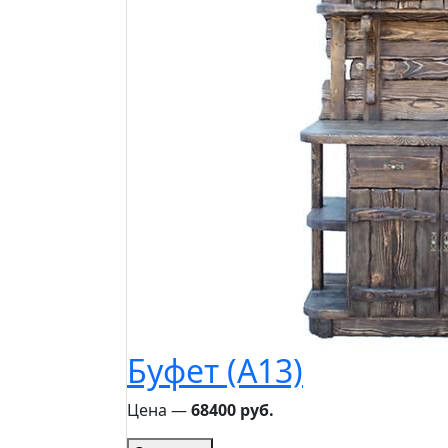
Буфет (A13)
Цена ―
68400 руб.